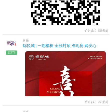
学历和学位的全日制博士、硕士研究生、大学本科生
（含技工院校预备技师班毕业生）。凡符合补助条件的
博士、硕士、本科生（含技工院校预备技师班毕业
生），分别给予30万元、10万元、5万元购房补助，分3
年发放到位，其中博士第1年发15万元，第2年发10万
元，第3年发5万元，硕士第1年发5万元，第2年发3万
元，第3年发2万元，本科生（含技工院校预备技师班毕
0
0 658天前
业生）第1年发2万元，第2年发2万元，第3年发1万
元。 除上述市级补贴，申领人员可享受对应的县级
常乐
配套补贴：凡符合补助条件的博士、硕士、本科生（含
锦悦城 | 一期楼栋 全线封顶 准现房 购安心
技工院校预备技师班毕业生），分别给予15万元、5万
元、2万元县级配套购房补助，分3年发放到位,每年的发
22773
放比例参照市级补贴发放比例。2022年7月1日之前符合
申领条件的人员按原政策补助标准申报。政策依据：关
于印发《滨州市大学生生活补助实施细则》、《滨州市
大学生购房补助实施细则》、《滨州市大学生实训补助
实施细则》的通知 滨人社发〔2022〕18号网址链接：
http://rs.binzhou.gov.cn/art/2022/11/18/art_120545_10293266
二、补贴申报时间补助申报截止时间2024年10月30日
17:30。三、补贴申报程序符合条件的大学生购房补助采
取网上申报方式进行。申领人登录滨州市人力资源和社
会保障局门户网站首页“滨州市高层次人才服务”板块，
通过“购房补助系统”申报
0
0 753天前
(http://rs.binzhou.gov.cn/col/col164694/index.html）。具
体流程：企业注册→申领人注册→申领人申请→企业审
常乐