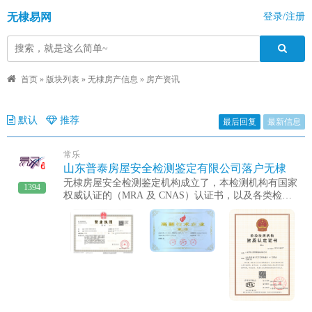
无棣易网
登录/注册
首页
»
版块列表
»
无棣房产信息
»
房产资讯
默认
推荐
最后回复
最新信息
常乐
山东普泰房屋安全检测鉴定有限公司落户无棣
无棣房屋安全检测鉴定机构成立了，本检测机构有国家
1394
权威认证的（MRA 及 CNAS）认证书，以及各类检测
资质证书。业务范围：资质范围内建筑可靠性检测、房
屋危险性检测、主体结构工程现场检测、钢结构工程现
场检测，钢结构工程第三方检测（鉴定）机构综合特
级。结构安全检测：裂缝、倾斜、沉降监测（符合GB
50292-2015标准）材料性能检测：混凝土强度、钢筋锈
蚀、防水层老化评估特殊需求服务：历史建筑保护检
测、抗震专项鉴定业务类别：检测、鉴定、安全排查、
评估工作流程可视化：预约咨询→现场勘察→仪器检测
→数据分析→出具报告→售后跟踪业务特点：专业的团