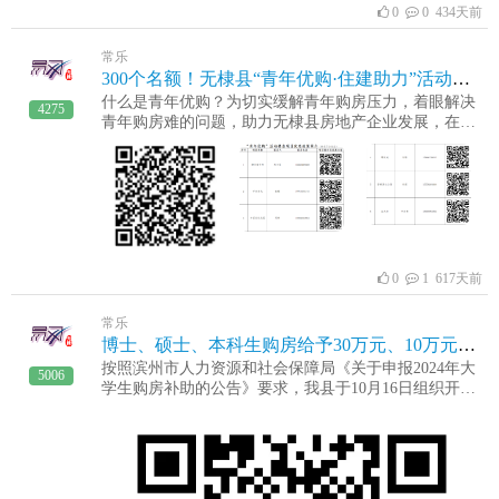
0
0 434天前
队、精湛的业务、标准的检测、快速出结果、合理的价
格、优质的服务、 单位名称：山东普泰工程检测鉴定有
限公司（滨州代理）业务电话： 王振永 19554322623业
常乐
务范围：资质范围内建筑可靠性检测、房屋危险性检
300个名额！无棣县“青年优购·住建助力”活动来啦！
测、主体结构工程现场检测、钢结构工程现场检测、钢
什么是青年优购？为切实缓解青年购房压力，着眼解决
4275
结构工程第三方检测（鉴定）机构综合特级山东普泰工
青年购房难的问题，助力无棣县房地产企业发展，在前
程结构检测鉴定公司滨州办事处（分理处）无棣地址：
期调研的基础上，团县委、县住建局与县内多个房地产
无棣县棣新二路海丰办事处北邻100米
开发商对接，争取到面向青年及公职人员的购房优惠，
联合推出2024年无棣县“青年优购·住建助力”活动。活动
时间2024年11月26日——2024年12月31日。活动对象
1.18-35周岁青年；2.各镇（街道），各园区，各县直机
关、企事业单位工作人员（不限年龄)。参与方式符合条
件的人员可通过扫描下方二维码提交申请，按照提示步
0
1 617天前
骤即可完成资格认定申领，1-3个工作日内扫码查看审核
状态。活动内容本次活动共发放300个“2024年无棣县‘青
年优购’购房资格认定卡”（以提交审核时间为序），近
常乐
期团县委、县住建局将分批组织集中看房、签约活动，
博士、硕士、本科生购房给予30万元、10万元、5万元购房补助
符合条件的人员凭资格认定卡和有效身份证件参加“青
按照滨州市人力资源和社会保障局《关于申报2024年大
5006
年优购·住建助力”活动享受专属优惠政策，活动到期后
学生购房补助的公告》要求，我县于10月16日组织开展
相关政策自行终止。共青团无棣县委无棣县住房和城乡
2024年度大学生购房补助申报工作，现将有关事宜公告
建设局2024年11月26日
如下：一、发放范围及标准2022年7月1日起，首次到我
县企业就业（在我市正常缴纳社会保险）和到我县自主
创办企业（在我县正常缴纳社会保险，在企业占股比例
不少于30％），在县内首次购房（已缴纳契税），取得