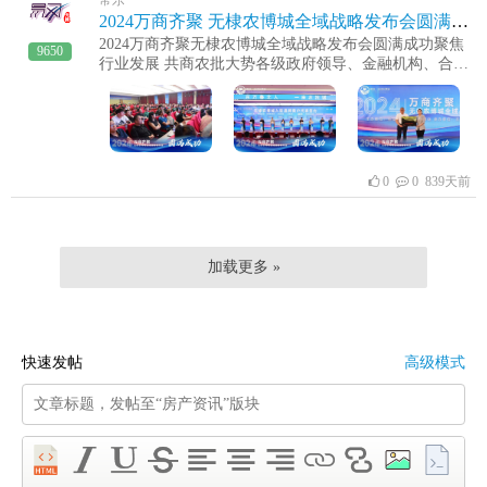
核→税收收入缴纳地县（市、区）人社部门审核。附件
2024万商齐聚 无棣农博城全域战略发布会圆满成功
1：个人申请购房补助承诺书无棣县公共就业和人才服
2024万商齐聚无棣农博城全域战略发布会圆满成功聚焦
务中心2024年 10月16日
9650
行业发展 共商农批大势各级政府领导、金融机构、合作
单位及500位农批商户莅临现场无棣农博城入驻品牌商
代表签约无棣县农博城政务服务站，便民服务中心，授
牌棣丰街道党工委书记 唐志强 致辞农博城懂事 李亚男
详细介绍项目的建设、运营与未来40年来自无棣本地阳
信的、庆云的入驻品牌商户代表现场签约公司销售团队
上台展示省农担为无棣农博城战略合作授信公司财务、
0
0 839天前
工程、人力、办公室等工作人员上台展示
加载更多 »
快速发帖
高级模式