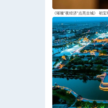
《璀璨“夜经济”点亮古城》 初宝