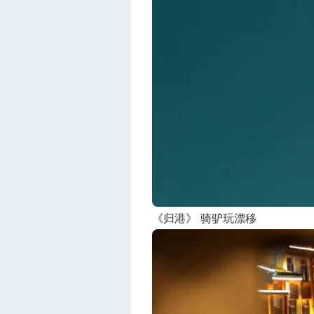
《归港》 骑驴玩漂移