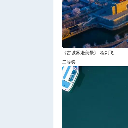
《古城雾凇美景》 程剑飞
二等奖：