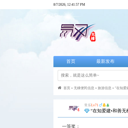
8/7/2026, 12:41:59 PM
首页
最新发布
首页
»
无棣便民信息
»
旅游信息
»
“在知爱
常乐
Lv71
“在知爱建•和善
一等奖：