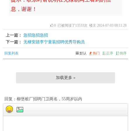
息，谢谢！
0
已被阅读了13533次 楼主 2024-07-03 08:11:28
上一篇：
急招急招急招
下一篇：
无棣安踏李宁童装招聘优秀导购员
回复列表
默认
热门
正序
倒序
加载更多 »
回复：柳堡桩厂招聘门卫两名，55周岁以内